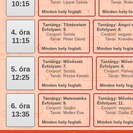
10:15
Tanár:
Lippai Szilvia
Tanár:
Robe
Minden hely foglalt.
Minden hely fog
Tantárgy:
Történelem
Tantárgy:
Angol 
Évfolyam:
9.
Évfolyam:
8.
4. óra
Csoport:
Szóda
Csoport:
vegyes 
11:15
Tanár:
Péter Dávid
Tanár:
Kravián
Minden hely foglalt.
Minden hely fogla
Tantárgy:
Művészet
Tantárgy:
Művé
Évfolyam:
7.
Évfolyam:
8.
5. óra
Csoport:
Szóda
Csoport:
Páhol
12:25
Tanár:
Rózsa Katalin
Tanár:
Mész
Minden hely foglalt.
Minden hely fogl
Tantárgy:
Matematika
Tantárgy:
Művész
Évfolyam:
9.
Évfolyam:
11.
6. óra
Csoport:
Szajkó
Csoport:
vegyes 
13:35
Tanár:
Melles Éva
Tanár:
Gallai Z
Minden hely foglalt.
Minden hely fogla