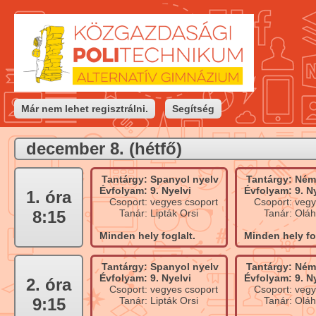
Már nem lehet regisztrálni.
Segítség
december 8. (hétfő)
Tantárgy:
Spanyol nyelv
Tantárgy:
Ném
Évfolyam:
9. Nyelvi
Évfolyam:
9. N
1. óra
Csoport:
vegyes csoport
Csoport:
vegy
8:15
Tanár:
Lipták Orsi
Tanár:
Oláh
Minden hely foglalt.
Minden hely fog
Tantárgy:
Spanyol nyelv
Tantárgy:
Ném
Évfolyam:
9. Nyelvi
Évfolyam:
9. N
2. óra
Csoport:
vegyes csoport
Csoport:
vegy
9:15
Tanár:
Lipták Orsi
Tanár:
Oláh