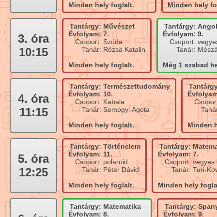
Minden hely foglalt.
Minden hely fog
Tantárgy:
Művészet
Tantárgy:
Angol
Évfolyam:
7.
Évfolyam:
9.
3. óra
Csoport:
Szóda
Csoport:
vegye
10:15
Tanár:
Rózsa Katalin
Tanár:
Mész
Minden hely foglalt.
Még 1 szabad he
Tantárgy:
Természettudomány
Tantárgy
Évfolyam:
10.
Évfolyam
4. óra
Csoport:
Kabala
Csopor
11:15
Tanár:
Somogyi Ágota
Taná
Minden hely foglalt.
Minden h
Tantárgy:
Történelem
Tantárgy:
Matema
Évfolyam:
11.
Évfolyam:
7.
5. óra
Csoport:
polaroid
Csoport:
vegyes 
12:25
Tanár:
Péter Dávid
Tanár:
Turi-Ko
Minden hely foglalt.
Minden hely fogla
Tantárgy:
Matematika
Tantárgy:
Spany
Évfolyam:
8.
Évfolyam:
9.