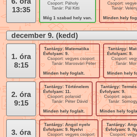
6. óra
Csoport:
Páholy
Csoport:
vegye
13:35
Tanár:
Pál Kitti
Tanár:
Velén
Még 1 szabad hely van.
Minden hely fogl
december 9. (kedd)
Tantárgy:
Matematika
Tantárgy:
Mat
Évfolyam:
9.
Évfolyam:
9.
1. óra
Csoport:
vegyes csoport
Csoport:
veg
8:15
Tanár:
Marosvári Péter
Tanár:
Mor
Minden hely foglalt.
Minden hely fo
Tantárgy:
Történelem
Tantárgy:
Termés
Évfolyam:
11.
Évfolyam:
9.
2. óra
Csoport:
polaroid
Csoport:
aqua
9:15
Tanár:
Péter Dávid
Tanár:
Somogy
Minden hely foglalt.
Minden hely fogla
Tantárgy:
Angol nyelv
Tantárgy:
Ango
Évfolyam:
9. Nyelvi
Évfolyam:
9. N
3. óra
Csoport:
vegyes csoport
Csoport:
vegy