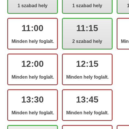
meghatározott személyes 
1 szabad hely
1 szabad hely
továbbítsa. Kijelent
Tájékoztatójában
foglal
továbbá kijelentem, h
11:00
11:15
adatkezelésre vonatkozi
egyértelmű akaratomat t
Minden hely foglalt.
2 szabad hely
Min
12:00
12:15
Minden hely foglalt.
Minden hely foglalt.
13:30
13:45
Minden hely foglalt.
Minden hely foglalt.