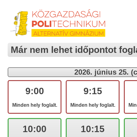
Már nem lehet időpontot fogla
Még 1 i
Hoz
2026. június 25. (
Fe
9:00
9:15
Minden hely foglalt.
Minden hely foglalt.
Min
Kijelentem, hogy a s
nyilatkozatom útján ho
Politechnikum Alternatí
10:00
10:15
Vendel utca 3.) min